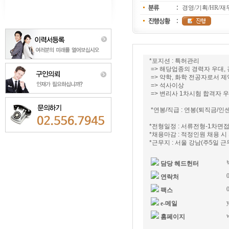
경영/기획/HR/재
*포지션 : 특허관리
=> 해당업종의 경력자 우대, 
=> 약학, 화학 전공자로서
=> 석사이상
=> 변리사 1차시험 합격자 
*연봉/직급 : 연봉(퇴직금/인
*전형일정 : 서류전형-1차면
*채용마감 : 적정인원 채용 시
*근무지 : 서울 강남(주5일 근
담당 헤드헌터
연락처
팩스
e-메일
홈페이지