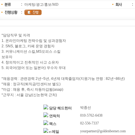
마케팅/광고/홍보/MD
*담당직무 및 자격
1. 온라인마케팅 전략수립 및 성과경험자
2. SNS, 블로그, 카페 운영 경험자
3. 커뮤니케이션 스킬,MS오피스 스킬
보유자
4. 창의적이고 진취적인 사고 소유자
5. 외국어(영어 또는 일본어) 우수자 우대
*채용경력 : 관련경력 2년~5년, 4년제 대학졸업자(지원가능 연령 : 82년~86년)
*채용 : 정규직(퇴직금/인센티브 별도)
*마감 : 채용 후, 즉시 자동마감됨(asap)
*근무지 : 서울 강남(신논현역 근처)
박종선
담당 헤드헌터
010-5762-6438
연락처
02-556-7337
팩스
yourpartner@goldenbeenet.com
e-메일