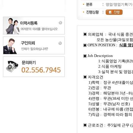
영업/영업기획/
▣ 의뢰업체
:
국내 식품 중
모든 농산물
(
과일포
▣
OPEN POSITION :
식품 영
▣
Job Description
1:
식품영업 기획
(B2
2:
식품 마케팅
3:
실적 분석 및 영업
▣ 자격요건
1)
학력
:
정규
4
년대졸이
2)
전공
:
무관
3)
경력
:
해당분야
3
년
- 8
4)
연령
:
무관
(38
세 미만 
5)
성별
:
무관
(
남자 선호
)
6)
연봉
:
내규에 따름
(
면접
7)
직급
:
경력에 따라 협의
▣ 근로조건
:
주
5
일제 근무
(