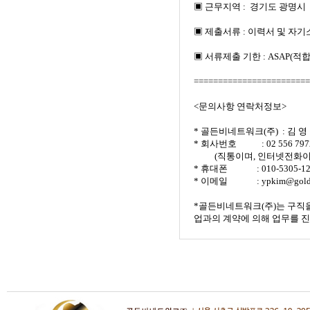
▣ 근무지역
:
경기도 광명시
▣ 제출서류
:
이력서 및 자기
▣ 서류제출 기한
: ASAP(
적합
========================
<
문의사항 연락처정보
>
*
골든비네트워크
(
주
)
:
김 영
*
회사번호
: 02 556 79
(
직통이며
,
인터넷전화이
*
휴대폰
: 010-5305-1
*
이메일
: ypkim@gold
*
골든비네트워크
(
주
)
는 구직
업과의 계약에 의해 업무를 